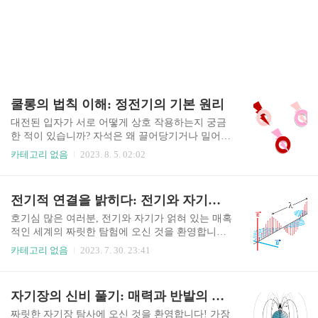
쿨롱의 법칙 이해: 정전기의 기본 원리
대전된 입자가 서로 어떻게 상호 작용하는지 궁금
한 적이 있습니까? 자석은 왜 끌어당기거나 밀어내
나요? 이러한 현상의 배후에 있는 힘은 무엇입니
카테고리 없음
2023. 8. 5. 02:02
까? 대답은 쿨롱의 법칙으로 알려진 물리학의 기본
원리에 있습니다. 이 블로그 게시물에서 우리는 매
력적인 정전기의 세계로 뛰어들어 하전 입자의 거
전기적 연결을 밝히다: 전기와 자기의 통합
동을 지배하는 이 놀라운 법칙 뒤에 숨겨진 비밀을
밝혀낼 것입니다. 물리학 애호가이든 우주를 형성
호기심 많은 여러분, 전기와 자기가 얽혀 있는 매혹
하는 힘에 대한 호기심이든 관계없이 쿨롱의 법칙
적인 세계의 짜릿한 탐험에 오신 것을 환영합니다!
을 이해하기 위한 여정을 시작하십시오. 쿨롱의 법
이 블로그에서 우리는 이 두 가지 근본적인 자연의
카테고리 없음
2023. 7. 30. 23:41
칙의 본질 핵심에서 쿨롱의 법칙은 전하 간의 상호
힘의 완벽한 통합에 대해 깊이 파고들 것입니다. 통
작용을 설명합니다. 자석에 뚜렷한 특성을 가진 극
일의 역사를 이해하는 것부터 현대 생활에 적용하
이 있는 것처럼 전하는 양전하와 음전하의 두 가지
는 것을 탐구하는 것까지 전기와 자기 사이의 점을
자기장의 신비 풀기: 매력과 반발의 영역으로의 매혹적인 여행
형태로 나타납니다. 전하가 각각 전하를 운반하는
연결하는 여정을 시작합시다. 자, 안전벨트를 매고
작은 메신저라고 상상해 보십시오. 이들..
짜릿한 전자기학의 영역을 스릴 넘치는 여행을 떠
짜릿한 자기장 탐사에 오신 것을 환영합니다! 가장