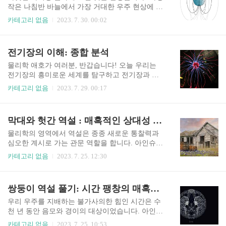
나세요! 전자기학의 기원 전자기학의 역사는 Hans
작은 나침반 바늘에서 가장 거대한 우주 현상에 이
Christian Ørsted, André-Marie Ampère, Michael Farad
르기까지 자기장은 우주를 형성하는 데 중요한 역
카테고리 없음
2023. 7. 30. 00:02
ay와 같은 뛰어난 지성의 획기적인 작업이 전기와
할을 합니다. 이 분석 기사에서 우리는 매력적인 자
자기 사이의 연결을 풀기 시작한 19세기 초로 거슬
기장의 세계를 탐구하고 그 기원, 속성 및 실제 응
러 올라갑니다. 이 모든 것은 1820년에 Ørsted가 와
용을 밝힐 것입니다. 그러니 우리를 둘러싸고 있는
전기장의 이해: 종합 분석
이어를 통해 흐르..
불가사의한 세력 속으로 흥미진진한 여정을 떠날
때 안전벨트를 매세요. 자기장의 성질 육안으로 볼
물리학 애호가 여러분, 반갑습니다! 오늘 우리는
수 없는 자기장은 특정 물질과 아원자 입자의 고유
전기장의 흥미로운 세계를 탐구하고 전기장과 관
한 특성입니다. 그것들의 기원은 전기와 자기 사이
련된 몇 가지 일반적인 문제를 탐구하고 매혹적인
카테고리 없음
2023. 7. 29. 00:17
의 관계를 탐구하는 물리학의 한 분야인 전자기학
전기장의 세계로 짜릿한 여행을 떠나 물리학 기초
에 깊이 뿌리를 두고 있습니다. 자기장의 기본 구성
에서 문제 해결 기술을 마스터할 것입니다. 컴퓨터
요소는 움직이는 전하입니다. 전자와 같은 하전 입
의 부드러운 윙윙거리는 소리부터 북극광의 눈부
막대와 헛간 역설 : 매혹적인 상대성 이야기
자가 도체를 통해 이동할 때 주변에 자기장을 생성
신 디스플레이에 이르기까지 전기장은 우리가 주
합니다. 자기장의 주요 측면 ..
변 세계를 경험하는 방식을 형성하는 데 중추적인
물리학의 영역에서 역설은 종종 새로운 통찰력과
역할을 합니다. 이 게시물에서는 전기장의 비밀을
심오한 계시로 가는 관문 역할을 합니다. 아인슈타
밝히고 일반적인 문제를 탐구하며 그 중요성을 탐
인의 상대성 이론에 뿌리를 둔 개념인 막대와 헛간
카테고리 없음
2023. 7. 25. 12:30
구하며 일상생활에 미치는 영향을 이해할 것입니
역설(Bar and Barn Paradox)은 길이 수축에 대한 우
다. 노련한 학생이든 이제 막 과학 영역으로의 여행
리의 직관적 이해에 도전하는 매혹적인 사고 실험
을 시작했든 전기장을 이해하고 관련 문제를 해결
입니다. 이 글에서 우리는 막대와 헛간 역설의 복잡
쌍둥이 역설 풀기: 시간 팽창의 매혹적인 세계 탐험
하는 방법은 전자기학의 매력적인 개념을 파악하
함을 탐구하고 상대론적 물리학의 매혹적인 세계
는 데 필수적입니다. 자, 마음을 비우고 시작합시
에서 그 기본 원리와 함의를 해부하는 여정을 시작
우리 우주를 지배하는 불가사의한 힘인 시간은 수
다! 전기..
합니다. 막대와 헛간 역설 설명 막대와 헛간 역설은
천 년 동안 음모와 경이의 대상이었습니다. 아인슈
막대와 헛간이 빛의 속도의 상당 부분으로 각각의
타인의 상대성 이론 영역의 개념인 트윈 패러독스
카테고리 없음
2023. 7. 25. 10:53