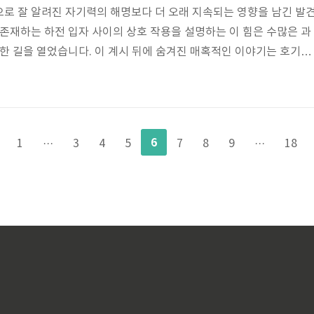
로 잘 알려진 자기력의 해명보다 더 오래 지속되는 영향을 남긴 발
 존재하는 하전 입자 사이의 상호 작용을 설명하는 이 힘은 수많은 과
위한 길을 열었습니다. 이 계시 뒤에 숨겨진 매혹적인 이야기는 호기심,
시작한 네덜란드 물리학자 Hendrik Lorentz의 뛰어난 정신과 관련
orentz가 어떻게 Lorentz 힘의 수수께끼를 풀어냈는지에 대한 흥미진
. 자기력 풀기: 로렌츠의 기발한 길 1. 직장에서의 호기심 많은 마음
drik Lorentz의 항해는 호기심 많은 마음과 자연의 복잡한 작용을
6
1
···
3
4
5
7
8
9
···
18