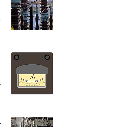
이
따
어
내
우
시
단
류
의 기발한 여정