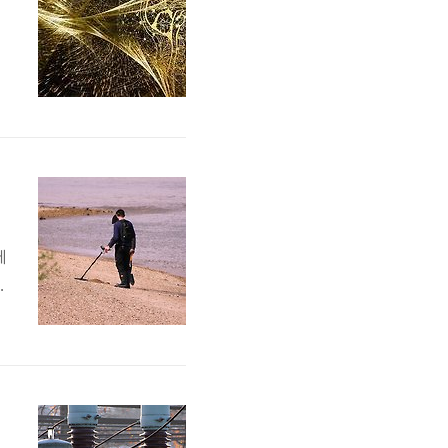
하
에
관
원
인
의