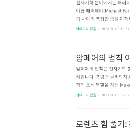
전자기학 분야에서는 패러데
이클 패러데이(Michael F
F) 사이의 복잡한 춤을 이
법칙의 본질을 해독하고 그 
카테고리 없음
2023. 8. 19. 19:37
합니다. 패러데이 법칙의 본
른 도체의 유도 EMF 사이
루프를 상상해 보십시오. 패
암페어의 법칙 
에서 기전력을 트리거한다고 
암페어의 법칙은 전자기학 
리입니다. 프랑스 물리학자 An
학의 초석 역할을 하는 Max
리는 Ampere의 법칙의 복
카테고리 없음
2023. 8. 18. 02:02
작할 것입니다. 암페어 법칙
장 사이의 간격을 연결합니다
히 말해, 암페어의 법칙에 
에 정비례합니다. 수학적으로