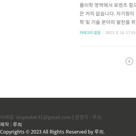
물리학 영역에서 로렌츠 힘으
은 거의 없습니다. 자기장이
학 및 기술 분야의 발전을 
실험 및 지적 혁신의 여정을 
카테고리 없음
2023. 8. 16. 17:35
이 있습니다. Hendrik L
한 내러티브를 탐구해 봅시다
전자기 현상의 세계로의 Hen
이해하려는 불타는..
이메일: aispeaker31@gmail.com | 운영자 : 루츼
제작 : 루츼
Copyrights © 2023 All Rights Reserved by 루츼.