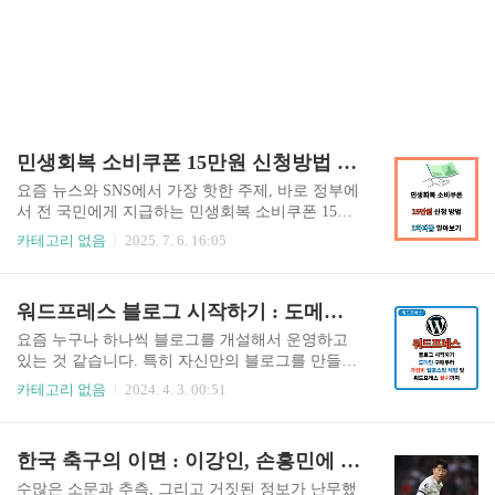
민생회복 소비쿠폰 15만원 신청방법 총정리 (1차 지급)
요즘 뉴스와 SNS에서 가장 핫한 주제, 바로 정부에
서 전 국민에게 지급하는 민생회복 소비쿠폰 15만
원(1차 지급)에 대해서 들어보셨나요? 물가는 하루
카테고리 없음
2025. 7. 6. 16:05
가 다르게 올라가고 가계 부담도 커지고 있는 요즘,
정부가 마련한 이번 소비쿠폰은 일상 생활에 작지
만 든든한 힘이 될 수 있는 혜택입니다. 오늘 포스
워드프레스 블로그 시작하기 : 도메인 및 웹 호스팅 세팅부터 워드프레스 설치까지(feat.케미클라우드)
팅을 통해 민생회복 소비쿠폰 신청 방법부터 사용
처, 일정까지 확실하게 정리해서 알려드릴 테니 놓
요즘 누구나 하나씩 블로그를 개설해서 운영하고
치지 말고 끝까지 함께 따라와 주세요! ✅ 민생회복
있는 것 같습니다. 특히 자신만의 블로그를 만들기
소비쿠폰(1차 지급) 대상자는?2025년 6월 18일 기
위해서 워드프레스를 많이 이용하고 계신데요. 초
카테고리 없음
2024. 4. 3. 00:51
준 국내 거주 중인 대한민국 국민이라면 누구나 O
기 세팅이 조금 복잡해 접근하지 못하시는 분들이
K!성인(2006년 12월 31일 이전 출생자): 개별 신청
더러 있는 것 같습니다. 워드프레스 시작하는 방법
가능미성년자: 세대주가 대신 신청 ✅ 지급 금액 정
을 모르시는 분들을 위해 워드프레스 블로그 시작
한국 축구의 이면 : 이강인, 손흥민에 주먹질 사태 진실 총 정리
리 (기본 15만원)구분지급 금액기본 (전 국민)..
하는 첫 번째 방법을 작성해 보았습니다. 이 글을
읽고 나면 간단하게 자신만의 워드프레스 블로그
수많은 소문과 추측, 그리고 거짓된 정보가 난무했