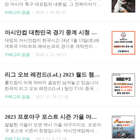
를 하나 뚝딱 만드실 수 있을 겁니다. 그럼 시작해
던 아시아 축구 대표팀의 내분설, 그 진짜이야기 그
볼까요? 1단계 : 도메인 이름 선택 하기 블로그 콘
날의 진실이 확인되었습니다. 위르겐 클린스만 감
카테고리 없음
2024. 2. 16. 02:22
텐츠를 반영하고 기억하기 쉬운 도메인 이름을 선
독과 정몽규 대한축구협회 회장 불신임 여론이 커
택하세요. 보통 블로그 콘텐츠와 연관된 이름으로
지고 있는 시점에 마치 언론 플레이를 하는듯한 모
정하고 끝에는 닷컴(.com)으로 끝나는 도메인으로
습들, 선수들을 방패막이 삼아 이슈로 이슈를 덮는
아시안컵 대한민국 경기 중계 시청 방법 및 일정 알아보기
만들기를 추천합니다. 가성비 도메인 구입 사이트
듯한 모습들이 보이면서 많은 분들이 분개하셨고,
는 네임칩(https://www.n..
선수들 사이를 이간질하는 게 아니냐는 말들이 오
대망의 아시안컵이 한국시간 24년 1월 13일(토)에
가고 있는데요. 그렇기 때문에 그날 더더욱 어떤 일
개최국 카타르와 레바논과의 경기로 개막전이 치
이 있었는지 정확하게 분석하고 알아야겠습니다.
러졌습니다. 어제는 우승 유력 후보인 일본이 베트
카테고리 없음
2024. 1. 15. 16:13
의도된 정보가 아닌 확실한 출처가 있는 정보를 모
남과 경기를 했었는데요. 베트남도 일본을 상대로
으고 정리해 봤습니다. 영국 스포츠 매체 The sun에
잘 싸웠지만 결국 4-2로 패하고 말았죠. 모두들 우
서의 충격적인 보도 보도의 시작은 대한민국의 언
리나라 경기는 언제일지 궁금하실 텐데요. 아시안
리그 오브 레전드(LoL) 2023 월드 챔피언십:롤드컵 결승 중계 및 준결승 하이라이트 다시 보기
론이 아닌 영국의 언론이었습니다. 영국 유명 일간
컵 대한민국 경기 중계 시청은 언제 어디서 하는지
스포츠 매체 The Sun에서는 ..
알아보겠습니다. 아시안컵 대한민국 경기 중계 시
롤드컵이 이제 막바지 결승만 남겨놓고 있습니다.
청 방법 대한민국 경기의 첫 번째 일정은 바로 오늘
한국의 리그 오브 레전드(LoL) 팀인 T1이 중국 징
한국시간으로 1월 15일(월) 8시 30분에 치러지는데
동게이밍(JDG)을 잡고 '2023 리그 오브 레전드 월
카테고리 없음
2023. 11. 19. 17:10
요. E조 조별리그에 속해 있는 우리나라는 바레인
드 챔피언십' 결승에 진출했습니다. 결승전은 웨이
과의 첫 승부가 펼쳐집니다. 중계 채널은 tvN, tvNs
보 게이밍(WBG)과 11월 19일 오후 5시부터 서울
ports, 티빙, 쿠팡플레이에서 하니 편한 플랫폼에 접
구로구 고척 스카이돔에서 치러지게 됩니다. 리그
2023 프로야구 포스트 시즌 가을 야구 중계 일정 및 하이라이트
속해서 보면 될 것 같습니다. tvN 바로가기 tvN S..
오브 레전드(LoL) 롤드컵 결승 중계 시청 방법 롤
드컵 결승은 T1과 WBG의 대결입니다. 대망의 월
쌀쌀한 가을이 오면 역시 가을 야구이지요. 프로야
드 챔피언십 2023 결승전을 함께 보시죠. 결승전 중
구 포스트 시즌이 한창입니다. 아시안게임에서도
계는 네이버 e스포츠와 유튜브에서 하고있습니다.
금메달을 목에 걸고 야구를 향한 열정과 사랑이 지
카테고리 없음
2023. 11. 6. 23:19