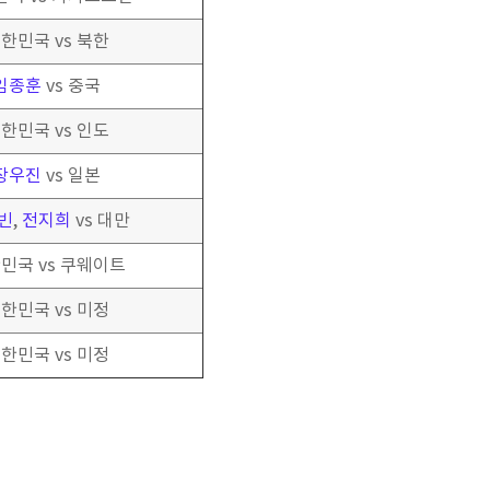
한민국 vs 북한
임종훈
vs 중국
한민국 vs 인도
장우진
vs 일본
빈
,
전지희
vs 대만
민국 vs 쿠웨이트
한민국 vs 미정
한민국 vs 미정