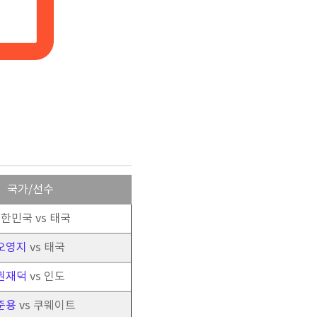
국가/선수
한민국 vs 태국
오영지
vs 태국
권재덕
vs 인도
준용
vs 쿠웨이트