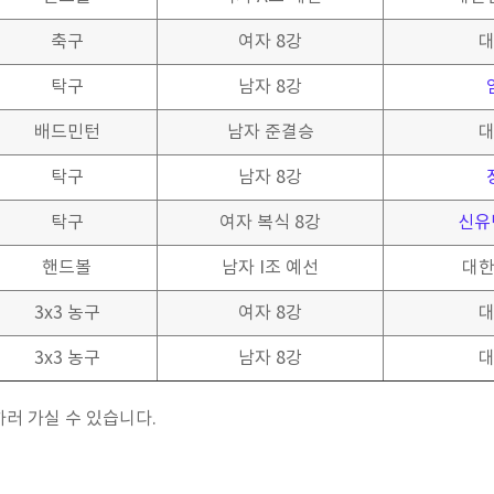
축구
여자 8강
대
탁구
남자 8강
배드민턴
남자 준결승
대
탁구
남자 8강
탁구
여자 복식 8강
신유
핸드볼
남자 I조 예선
대한
3x3 농구
여자 8강
대
3x3 농구
남자 8강
대
러 가실 수 있습니다.