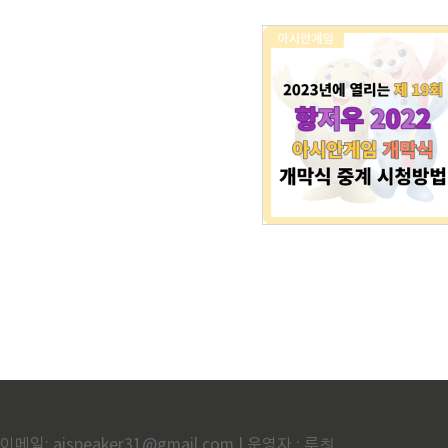
이메일: aispeaker31@gmail.com | 운영자 : 루츼