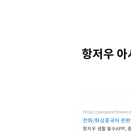
항저우 아
https://panpanchinese.n
전화/화상중국어 판판
항저우 생활 필수APP, 