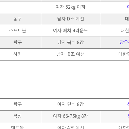
여자 52kg 이하
농구
남자 D조 예선
대
소프트볼
여자 배치 4라운드
대한
탁구
남자 복식 8강
장우
하키
남자 B조 예선
대한민
탁구
여자 단식 8강
복싱
여자 66-75kg 8강
핸드볼
여자 A조 예선
대한민