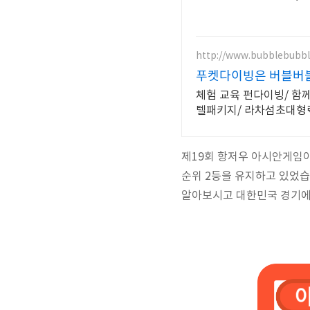
http://www.bubblebubb
푸켓다이빙은 버블버
체험 교육 펀다이빙/ 함께해요시밀란/ 재미와 안전 친절 /입문부터 강사까지/ 공항픽업 연계숙소호
텔패키지/ 라차섬초대형
제19회 항저우 아시안게임이
순위 2등을 유지하고 있었습
알아보시고 대한민국 경기에