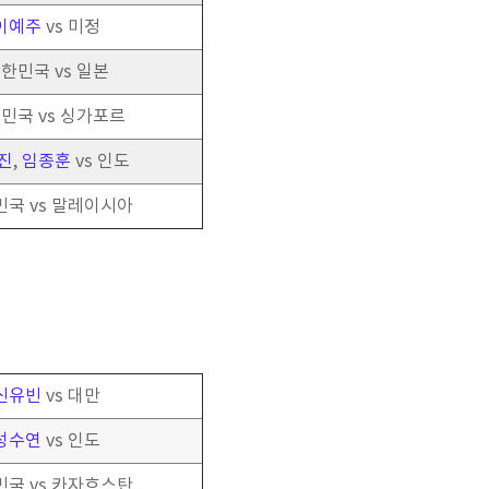
이예주
vs 미정
한민국 vs 일본
민국 vs 싱가포르
진
,
임종훈
vs 인도
국 vs 말레이시아
신유빈
vs 대만
성수연
vs 인도
국 vs 카자흐스탄