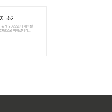
이지 소개
 원래 2022년에 개최될
023년으로 미뤄졌다가