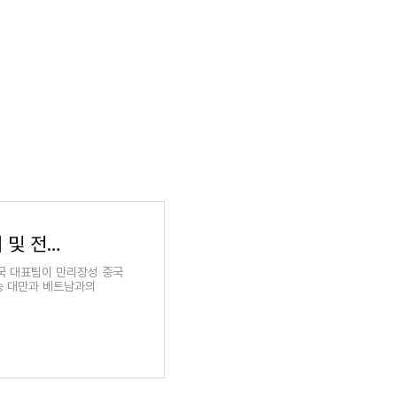
아시안게임 롤 LoL 하이라이트 영상 다시 보기 및 전체 영상(풀영상) 시청 하기
국 대표팀이 만리장성 중국
승 대만과 베트남과의