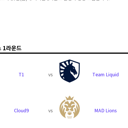
스 1라운드
T1
vs
Team Liquid
Cloud9
vs
MAD Lions