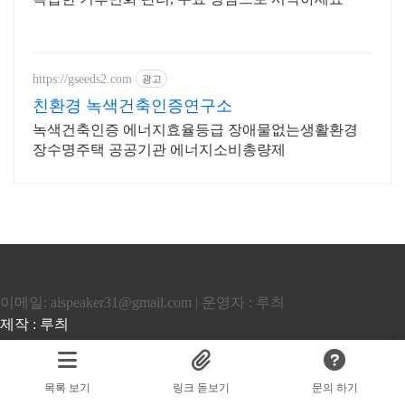
https://gseeds2.com
광고
친환경 녹색건축인증연구소
녹색건축인증 에너지효율등급 장애물없는생활환경
장수명주택 공공기관 에너지소비총량제
이메일: aispeaker31@gmail.com | 운영자 : 루츼
제작 : 루츼
Copyrights © 2023 All Rights Reserved by 루츼.
목록 보기
링크 돋보기
문의 하기